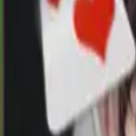
hongkongpools
Kamis, 06 Agu
Buka
23.00
22.45
3
6
3
4
MP
3705
malibucitypools
Kamis, 06 Agu