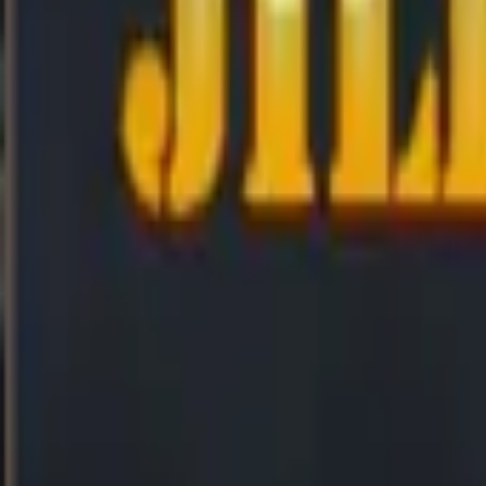
EE SPIN 17✘ SPESIAL PRAGMATIC
CASHBACK SPESIAL 
 – TO 1X!
CASHBACK LIVEGAME
Login