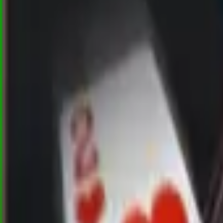
Sabung Ayam
Togel
Lainnya
Lihat Col
Event Lomba
Akses WAP
HK
3780