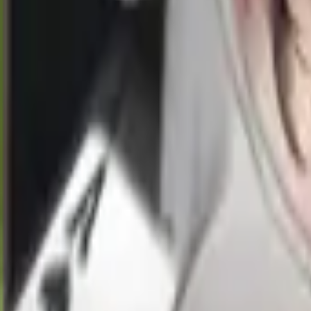
Buka
00.00
23.50
4
0
8
6
SG
2636
singapore
Rabu, 05 Agu
Buka
17.45