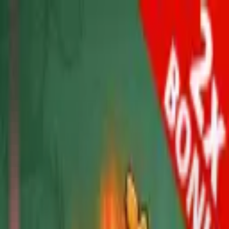
Daftar
Masuk
casino
Cari Permainan
limbo+
fire in the hole 3
lightning baccarat
fury of anubis
world cup 2026
crash game
for you
slot
live casino
4
arcade
fishing
2603
635
104
21
Provider :
Queen Maker
Filter :
TERKENAL
Fan Tan 2
Queen Maker