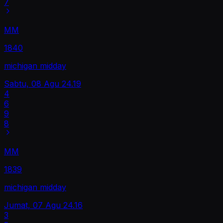
7
MM
1840
michigan midday
Sabtu, 08 Agu
24.19
4
6
9
8
MM
1839
michigan midday
Jumat, 07 Agu
24.16
3