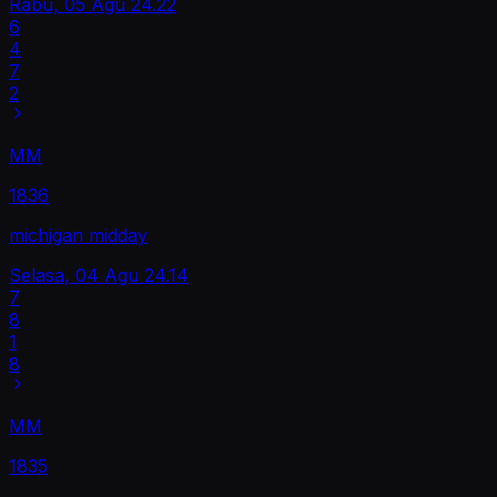
Rabu, 05 Agu
24.22
6
4
7
2
MM
1836
michigan midday
Selasa, 04 Agu
24.14
7
8
1
8
MM
1835