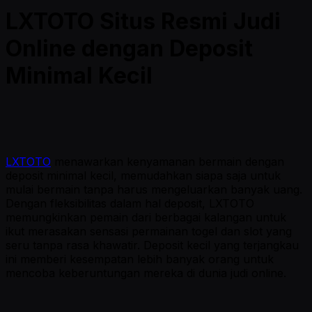
LXTOTO Situs Resmi Judi
Online dengan Deposit
Minimal Kecil
LXTOTO
menawarkan kenyamanan bermain dengan
deposit minimal kecil, memudahkan siapa saja untuk
mulai bermain tanpa harus mengeluarkan banyak uang.
Dengan fleksibilitas dalam hal deposit, LXTOTO
memungkinkan pemain dari berbagai kalangan untuk
ikut merasakan sensasi permainan togel dan slot yang
seru tanpa rasa khawatir. Deposit kecil yang terjangkau
ini memberi kesempatan lebih banyak orang untuk
mencoba keberuntungan mereka di dunia judi online.