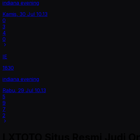
indiana evening
Kamis, 30 Jul
10.13
0
3
4
0
IE
1830
indiana evening
Rabu, 29 Jul
10.13
5
9
7
2
LXTOTO Situs Resmi Judi On