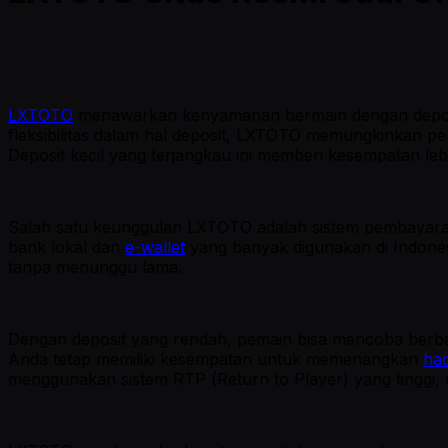
LXTOTO
menawarkan kenyamanan bermain dengan deposit
fleksibilitas dalam hal deposit, LXTOTO memungkinkan pe
Deposit kecil yang terjangkau ini memberi kesempatan le
Salah satu keunggulan LXTOTO adalah sistem pembayaran
bank lokal dan
e-wallet
yang banyak digunakan di Indones
tanpa menunggu lama.
Dengan deposit yang rendah, pemain bisa mencoba berbaga
Anda tetap memiliki kesempatan untuk memenangkan
had
menggunakan sistem RTP (Return to Player) yang tinggi