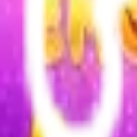
Dengan deposit yang rendah, pemain bisa mencoba berbaga
Anda tetap memiliki kesempatan untuk memenangkan
had
menggunakan sistem RTP (Return to Player) yang tinggi
LXTOTO juga terus berkomitmen untuk menjaga keaman
deposit atau penarikan, dilakukan dengan sangat hati-ha
Jika Anda mencari
situs judi online
dengan deposit minimal
nikmati pengalaman bermain yang menguntungkan dengan
Lihat Semua
home
explore