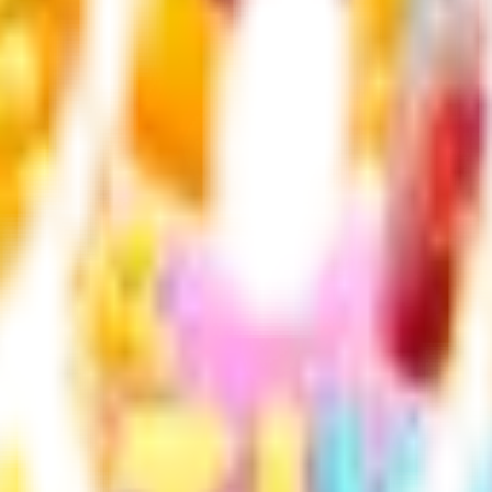
line dengan Deposit Minimal
 minimal kecil, memudahkan siapa saja untuk mulai ber
main dari berbagai kalangan untuk ikut merasakan sensasi 
bih banyak orang untuk mencoba keberuntungan mereka di d
 yang sangat fleksibel, memungkinkan pemain melakukan 
ia. Proses transaksi deposit dilakukan secara cepat dan 