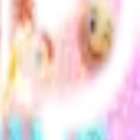
 Kecil
main tanpa harus mengeluarkan banyak uang. Dengan
permainan togel dan slot yang seru tanpa rasa khawatir.
unia judi online.
deposit dengan berbagai metode, termasuk transfer
aman, sehingga Anda dapat langsung menikmati permainan