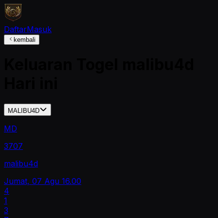
Daftar
Masuk
kembali
Keluaran Togel
malibu4d
Hari ini
MALIBU4D
MD
3707
malibu4d
Jumat, 07 Agu
16.00
4
1
3