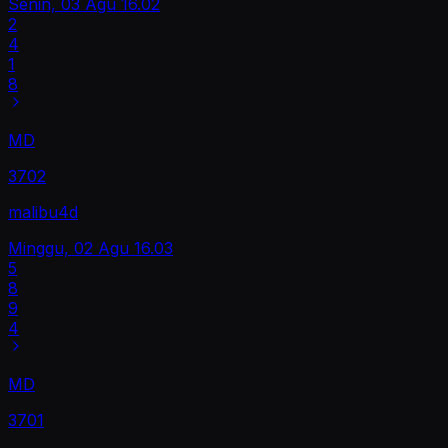
Senin, 03 Agu
16.02
2
4
1
8
MD
3702
malibu4d
Minggu, 02 Agu
16.03
5
8
9
4
MD
3701