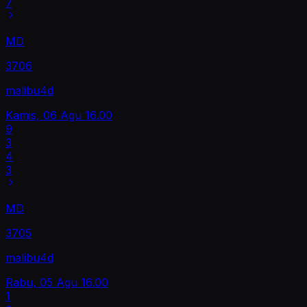
7
MD
3706
malibu4d
Kamis, 06 Agu
16.00
9
3
4
3
MD
3705
malibu4d
Rabu, 05 Agu
16.00
1