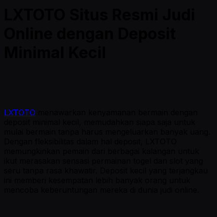
LXTOTO Situs Resmi Judi
Online dengan Deposit
Minimal Kecil
LXTOTO
menawarkan kenyamanan bermain dengan
deposit minimal kecil, memudahkan siapa saja untuk
mulai bermain tanpa harus mengeluarkan banyak uang.
Dengan fleksibilitas dalam hal deposit, LXTOTO
memungkinkan pemain dari berbagai kalangan untuk
ikut merasakan sensasi permainan togel dan slot yang
seru tanpa rasa khawatir. Deposit kecil yang terjangkau
ini memberi kesempatan lebih banyak orang untuk
mencoba keberuntungan mereka di dunia judi online.