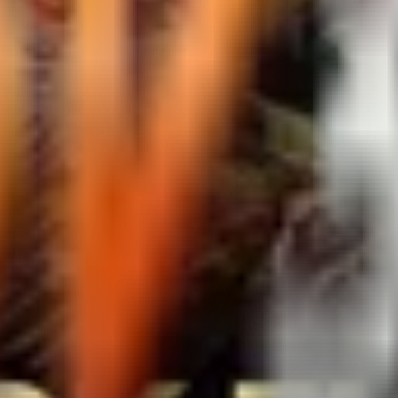
 yang sangat fleksibel, memungkinkan pemain melakukan 
ia. Proses transaksi deposit dilakukan secara cepat dan 
i jenis permainan dengan taruhan yang lebih terjangkau, s
iah besar
, karena setiap permainan di LXTOTO memiliki 
, memberikan peluang bagi pemain untuk meraih kemenanga
an dan kenyamanan pemain dengan menyediakan
sistem en
ti dan aman. Anda bisa fokus pada permainan tanpa khawat
 kecil namun tetap memiliki peluang besar untuk menang, 
 modal yang terjangkau!