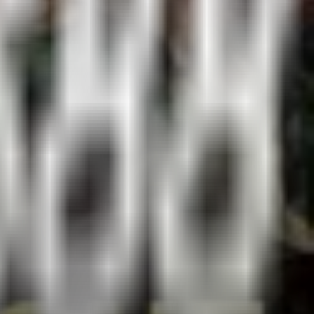
deposit dengan berbagai metode, termasuk transfer
aman, sehingga Anda dapat langsung menikmati permainan
eperti togel dan slot. Bahkan dengan deposit minimal,
peluang kemenangan yang adil dan seimbang. LXTOTO
n lebih banyak.
kripsi data
yang sangat kuat. Semua transaksi, baik
ir tentang keamanan data pribadi Anda.
LXTOTO adalah pilihan terbaik. Daftar sekarang dan