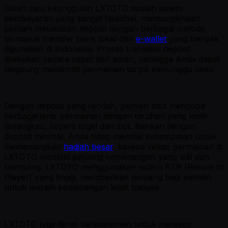
Salah satu keunggulan LXTOTO adalah sistem
pembayaran yang sangat fleksibel, memungkinkan
pemain melakukan deposit dengan berbagai metode,
termasuk transfer bank lokal dan
e-wallet
yang banyak
digunakan di Indonesia. Proses transaksi deposit
dilakukan secara cepat dan aman, sehingga Anda dapat
langsung menikmati permainan tanpa menunggu lama.
Dengan deposit yang rendah, pemain bisa mencoba
berbagai jenis permainan dengan taruhan yang lebih
terjangkau, seperti togel dan slot. Bahkan dengan
deposit minimal, Anda tetap memiliki kesempatan untuk
memenangkan
hadiah besar
, karena setiap permainan di
LXTOTO memiliki peluang kemenangan yang adil dan
seimbang. LXTOTO menggunakan sistem RTP (Return to
Player) yang tinggi, memberikan peluang bagi pemain
untuk meraih kemenangan lebih banyak.
LXTOTO juga terus berkomitmen untuk menjaga