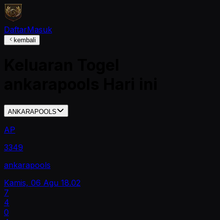
Daftar
Masuk
kembali
Keluaran Togel
ankarapools
Hari ini
ANKARAPOOLS
AP
3349
ankarapools
Kamis, 06 Agu
18.02
7
4
0