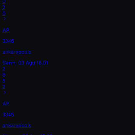
0
2
6
AP
3346
ankarapools
Senin, 03 Agu
18.01
2
9
5
2
AP
3345
ankarapools