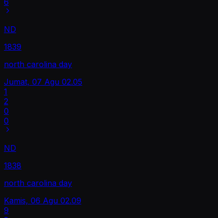
6
ND
1839
north carolina day
Jumat, 07 Agu
02.05
1
2
0
0
ND
1838
north carolina day
Kamis, 06 Agu
02.09
9