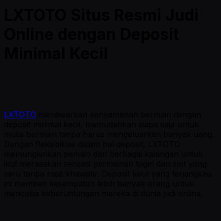
LXTOTO Situs Resmi Judi
Online dengan Deposit
Minimal Kecil
LXTOTO
menawarkan kenyamanan bermain dengan
deposit minimal kecil, memudahkan siapa saja untuk
mulai bermain tanpa harus mengeluarkan banyak uang.
Dengan fleksibilitas dalam hal deposit, LXTOTO
memungkinkan pemain dari berbagai kalangan untuk
ikut merasakan sensasi permainan togel dan slot yang
seru tanpa rasa khawatir. Deposit kecil yang terjangkau
ini memberi kesempatan lebih banyak orang untuk
mencoba keberuntungan mereka di dunia judi online.