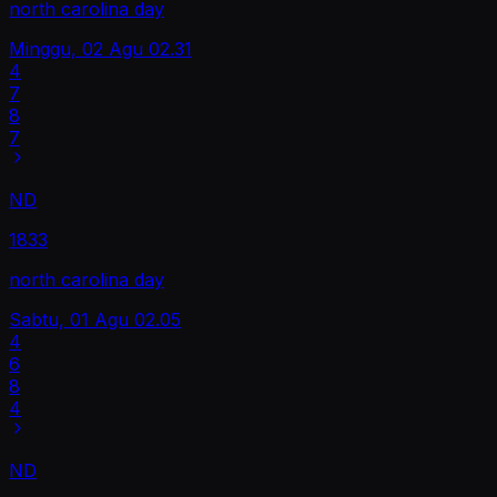
north carolina day
Minggu, 02 Agu
02.31
4
7
8
7
ND
1833
north carolina day
Sabtu, 01 Agu
02.05
4
6
8
4
ND