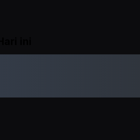
ari ini