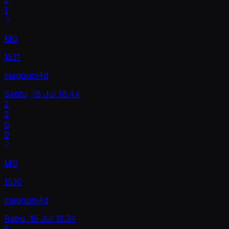
1
MG
1531
magnum4d
Sabtu, 18 Jul
18.44
2
2
6
9
MG
1530
magnum4d
Rabu, 15 Jul
18.34
8