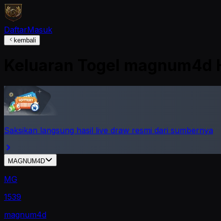
Daftar
Masuk
kembali
Keluaran Togel
magnum4d
H
Saksikan langsung hasil live draw resmi dari sumbernya
MAGNUM4D
MG
1539
magnum4d