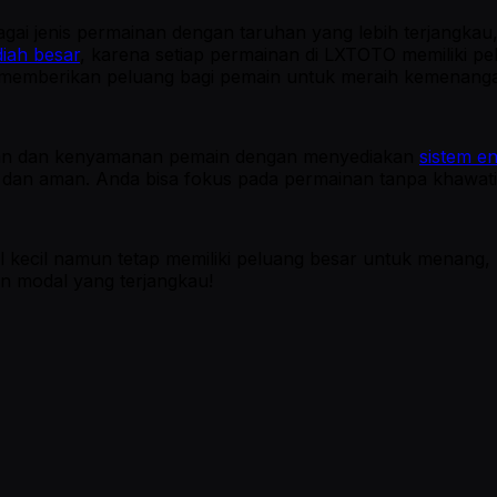
i jenis permainan dengan taruhan yang lebih terjangkau, s
iah besar
, karena setiap permainan di LXTOTO memiliki 
, memberikan peluang bagi pemain untuk meraih kemenanga
an dan kenyamanan pemain dengan menyediakan
sistem en
ti dan aman. Anda bisa fokus pada permainan tanpa khawat
 kecil namun tetap memiliki peluang besar untuk menang, 
 modal yang terjangkau!