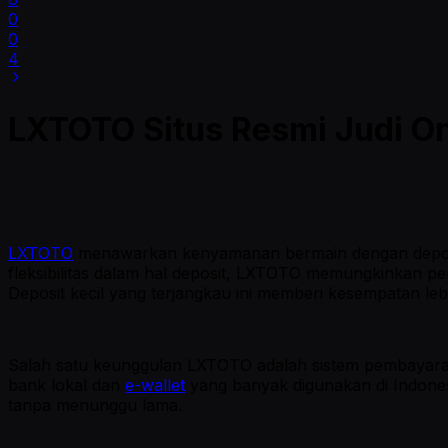
0
0
4
LXTOTO Situs Resmi Judi On
LXTOTO
menawarkan kenyamanan bermain dengan deposit
fleksibilitas dalam hal deposit, LXTOTO memungkinkan pe
Deposit kecil yang terjangkau ini memberi kesempatan le
Salah satu keunggulan LXTOTO adalah sistem pembayaran
bank lokal dan
e-wallet
yang banyak digunakan di Indones
tanpa menunggu lama.