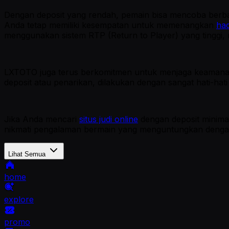
Dengan deposit yang rendah, pemain bisa mencoba berbaga
Anda tetap memiliki kesempatan untuk memenangkan
had
menggunakan sistem RTP (Return to Player) yang tinggi
LXTOTO juga terus berkomitmen untuk menjaga keaman
deposit atau penarikan, dilakukan dengan sangat hati-ha
Jika Anda mencari
situs judi online
dengan deposit minimal
nikmati pengalaman bermain yang menguntungkan dengan
Lihat Semua
home
explore
promo