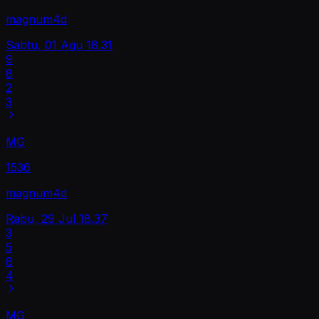
magnum4d
Sabtu, 01 Agu
18.31
9
8
2
3
MG
1536
magnum4d
Rabu, 29 Jul
18.37
3
5
8
4
MG