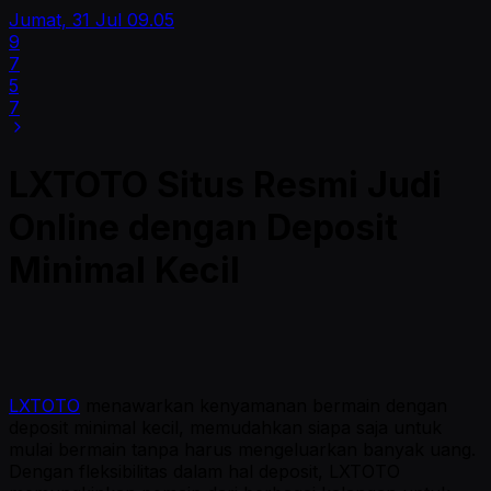
Jumat, 31 Jul
09.05
9
7
5
7
LXTOTO Situs Resmi Judi
Online dengan Deposit
Minimal Kecil
LXTOTO
menawarkan kenyamanan bermain dengan
deposit minimal kecil, memudahkan siapa saja untuk
mulai bermain tanpa harus mengeluarkan banyak uang.
Dengan fleksibilitas dalam hal deposit, LXTOTO