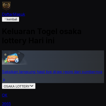
Daftar
Masuk
kembali
Keluaran Togel
osaka
lottery
Hari ini
Saksikan langsung hasil live draw resmi dari sumbernya
OSAKA LOTTERY
OK
3665