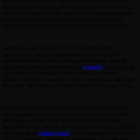
memungkinkan pemain dari berbagai kalangan untuk
ikut merasakan sensasi permainan togel dan slot yang
seru tanpa rasa khawatir. Deposit kecil yang terjangkau
ini memberi kesempatan lebih banyak orang untuk
mencoba keberuntungan mereka di dunia judi online.
Salah satu keunggulan LXTOTO adalah sistem
pembayaran yang sangat fleksibel, memungkinkan
pemain melakukan deposit dengan berbagai metode,
termasuk transfer bank lokal dan
e-wallet
yang banyak
digunakan di Indonesia. Proses transaksi deposit
dilakukan secara cepat dan aman, sehingga Anda dapat
langsung menikmati permainan tanpa menunggu lama.
Dengan deposit yang rendah, pemain bisa mencoba
berbagai jenis permainan dengan taruhan yang lebih
terjangkau, seperti togel dan slot. Bahkan dengan
deposit minimal, Anda tetap memiliki kesempatan untuk
memenangkan
hadiah besar
, karena setiap permainan di
LXTOTO memiliki peluang kemenangan yang adil dan