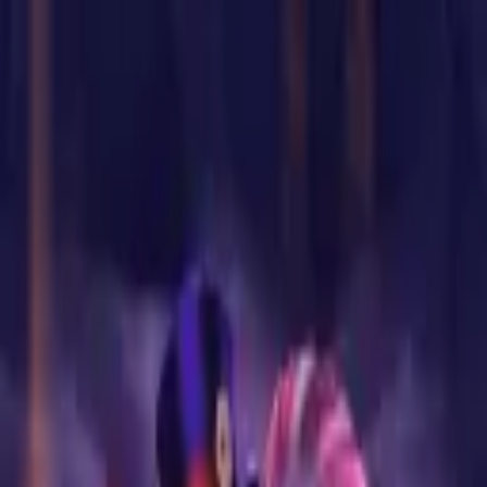
Daftar
Masuk
casino
Cari Permainan
super sic bo
crazy time
plinko+
world cup 2026
clash of clans super rich
crash game
for you
slot
live casino
4
arcade
fishing
2603
635
104
21
Provider :
Habanero
Filter :
TERKENAL
Super Fruit Blast
Habanero