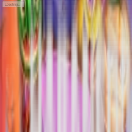
Loading...
24
/
178
Game
Page
1
of
8
LXTOTO Situs Resmi Judi
Online dengan Deposit
Minimal Kecil
LXTOTO
menawarkan kenyamanan bermain dengan
deposit minimal kecil, memudahkan siapa saja untuk
mulai bermain tanpa harus mengeluarkan banyak uang.
Dengan fleksibilitas dalam hal deposit, LXTOTO
memungkinkan pemain dari berbagai kalangan untuk
ikut merasakan sensasi permainan togel dan slot yang