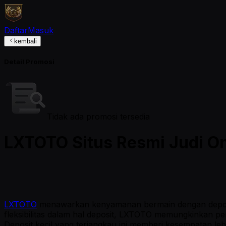
Daftar
Masuk
kembali
Detail Promosi
Tidak ada promosi tersedia
LXTOTO Situs Resmi Judi On
LXTOTO
menawarkan kenyamanan bermain dengan deposit
fleksibilitas dalam hal deposit, LXTOTO memungkinkan pe
Deposit kecil yang terjangkau ini memberi kesempatan le