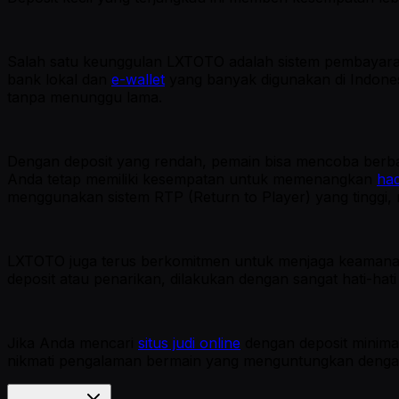
Salah satu keunggulan LXTOTO adalah sistem pembayaran
bank lokal dan
e-wallet
yang banyak digunakan di Indones
tanpa menunggu lama.
Dengan deposit yang rendah, pemain bisa mencoba berbaga
Anda tetap memiliki kesempatan untuk memenangkan
had
menggunakan sistem RTP (Return to Player) yang tinggi
LXTOTO juga terus berkomitmen untuk menjaga keaman
deposit atau penarikan, dilakukan dengan sangat hati-ha
Jika Anda mencari
situs judi online
dengan deposit minimal
nikmati pengalaman bermain yang menguntungkan dengan