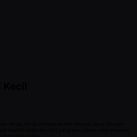
 Kecil
main tanpa harus mengeluarkan banyak uang. Dengan
permainan togel dan slot yang seru tanpa rasa khawatir.
unia judi online.