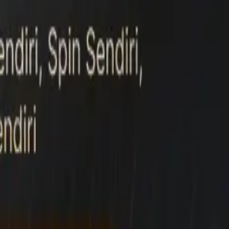
 Kecil
main tanpa harus mengeluarkan banyak uang. Dengan