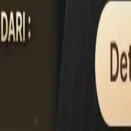
main dari berbagai kalangan untuk ikut merasakan sensasi 
bih banyak orang untuk mencoba keberuntungan mereka di d
 yang sangat fleksibel, memungkinkan pemain melakukan 
ia. Proses transaksi deposit dilakukan secara cepat dan 
i jenis permainan dengan taruhan yang lebih terjangkau, s
iah besar
, karena setiap permainan di LXTOTO memiliki 
, memberikan peluang bagi pemain untuk meraih kemenanga
an dan kenyamanan pemain dengan menyediakan
sistem en
ti dan aman. Anda bisa fokus pada permainan tanpa khawat
 kecil namun tetap memiliki peluang besar untuk menang, 
 modal yang terjangkau!