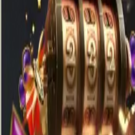
🟢 Syarat Dapat Kode SPIN:
✅ Melakukan Deposit minimal dengan total 200,000 da
✅ Minimal deposit dilakukan di 2 hari berbeda
✅ Aktif bermain di game apa pun
✅ Klaim kode ke WA Admin setiap hari Senin
📲 FORMAT KLAIM:
CLAIM RODA BONUS – [ID USER] – [Tanggal Deposit]
🔁 Contoh: CLAIM RODA BONUS – LXTOTO88 – 2, 4, 6 J
📦 Kode Spin akan dikirim & kamu bisa langsung putar 