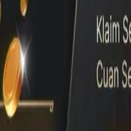
tuk Free Spin Hanya berlaku Sampai 1x24 jam
n gacor!
line dengan Deposit Minimal
 minimal kecil, memudahkan siapa saja untuk mulai ber