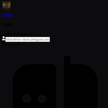
Daftar
login
Nama pengguna
Kata sandi