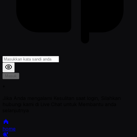
Masuk
*
Jika Anda mengalami Kesulitan saat login, Silahkan
hubungi kami di Live Chat untuk Membantu anda
selanjutnya
home