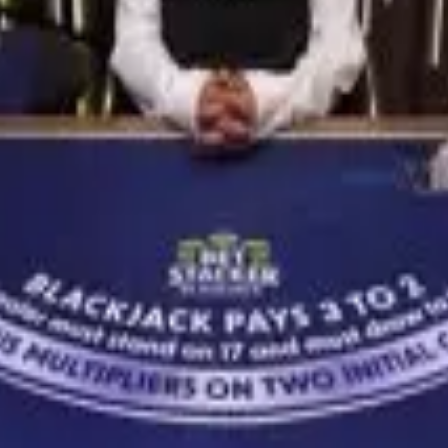
i jenis permainan dengan taruhan yang lebih terjangkau, s
iah besar
, karena setiap permainan di LXTOTO memiliki 
, memberikan peluang bagi pemain untuk meraih kemenanga
an dan kenyamanan pemain dengan menyediakan
sistem en
ti dan aman. Anda bisa fokus pada permainan tanpa khawat
 kecil namun tetap memiliki peluang besar untuk menang, 
 modal yang terjangkau!