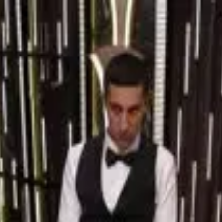
line dengan Deposit Minimal
 minimal kecil, memudahkan siapa saja untuk mulai ber
main dari berbagai kalangan untuk ikut merasakan sensasi 
bih banyak orang untuk mencoba keberuntungan mereka di d
 yang sangat fleksibel, memungkinkan pemain melakukan 
ia. Proses transaksi deposit dilakukan secara cepat dan 