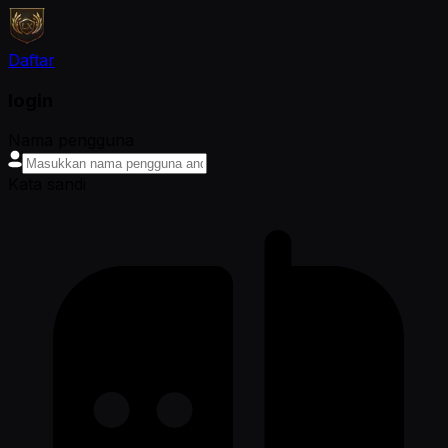
Daftar
login
Nama pengguna
Kata sandi