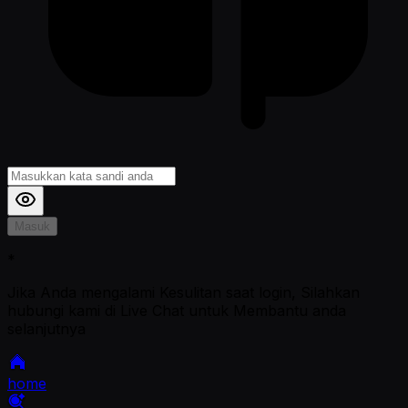
Masuk
*
Jika Anda mengalami Kesulitan saat login, Silahkan
hubungi kami di Live Chat untuk Membantu anda
selanjutnya
home