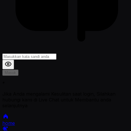
Masuk
*
Jika Anda mengalami Kesulitan saat login, Silahkan
hubungi kami di Live Chat untuk Membantu anda
selanjutnya
home