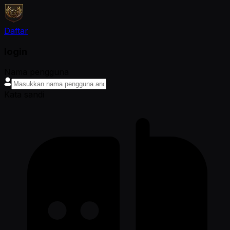
Daftar
login
Nama pengguna
Kata sandi