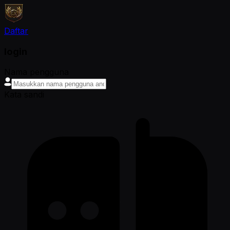
Daftar
login
Nama pengguna
Kata sandi