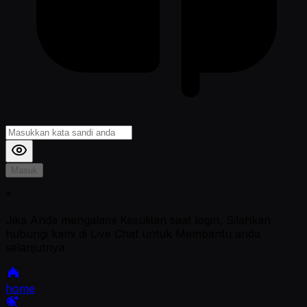
Masuk
*
Jika Anda mengalami Kesulitan saat login, Silahkan
hubungi kami di Live Chat untuk Membantu anda
selanjutnya
home