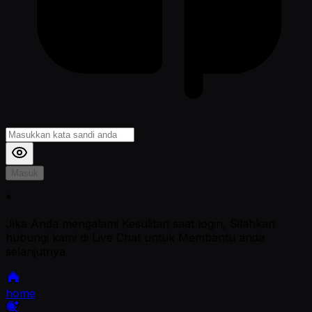
Masuk
*
Jika Anda mengalami Kesulitan saat login, Silahkan
hubungi kami di Live Chat untuk Membantu anda
selanjutnya
home