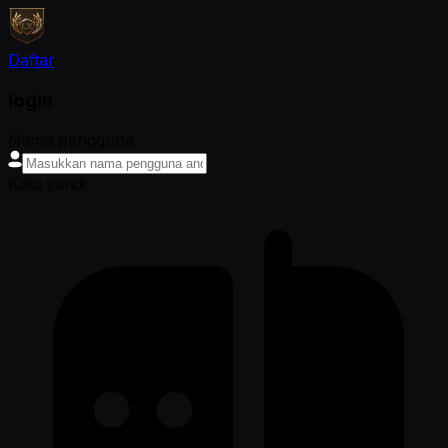
Daftar
login
Nama pengguna
Kata sandi