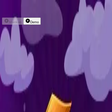
Daftar
Masuk
Mainkan
Demo
High Flyer
pragmatic
kembali
LXTOTO Situs Resmi Judi
Online dengan Deposit
Minimal Kecil
LXTOTO
menawarkan kenyamanan bermain dengan
deposit minimal kecil, memudahkan siapa saja untuk
mulai bermain tanpa harus mengeluarkan banyak uang.
Dengan fleksibilitas dalam hal deposit, LXTOTO