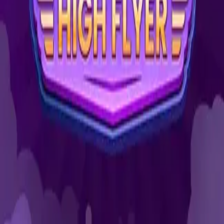
LXTOTO memiliki peluang kemenangan yang adil dan
seimbang. LXTOTO menggunakan sistem RTP (Return to
Player) yang tinggi, memberikan peluang bagi pemain
untuk meraih kemenangan lebih banyak.
LXTOTO juga terus berkomitmen untuk menjaga
keamanan dan kenyamanan pemain dengan
menyediakan
sistem enkripsi data
yang sangat kuat.
Semua transaksi, baik deposit atau penarikan, dilakukan
dengan sangat hati-hati dan aman. Anda bisa fokus pada
permainan tanpa khawatir tentang keamanan data
pribadi Anda.
Jika Anda mencari
situs judi online
dengan deposit
minimal kecil namun tetap memiliki peluang besar untuk
menang, LXTOTO adalah pilihan terbaik. Daftar
sekarang dan nikmati pengalaman bermain yang
menguntungkan dengan modal yang terjangkau!