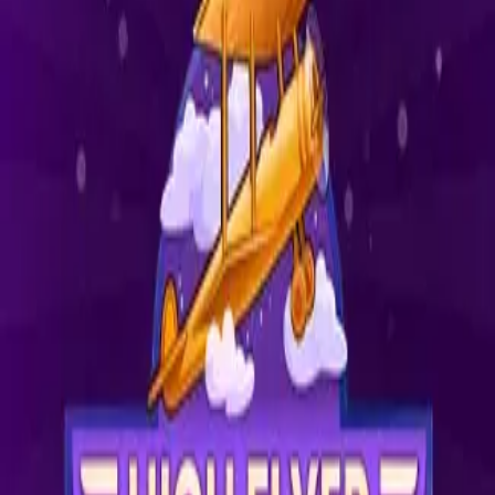
memungkinkan pemain dari berbagai kalangan untuk
ikut merasakan sensasi permainan togel dan slot yang
seru tanpa rasa khawatir. Deposit kecil yang terjangkau
ini memberi kesempatan lebih banyak orang untuk
mencoba keberuntungan mereka di dunia judi online.
Salah satu keunggulan LXTOTO adalah sistem
pembayaran yang sangat fleksibel, memungkinkan
pemain melakukan deposit dengan berbagai metode,
termasuk transfer bank lokal dan
e-wallet
yang banyak
digunakan di Indonesia. Proses transaksi deposit
dilakukan secara cepat dan aman, sehingga Anda dapat
langsung menikmati permainan tanpa menunggu lama.
Dengan deposit yang rendah, pemain bisa mencoba
berbagai jenis permainan dengan taruhan yang lebih
terjangkau, seperti togel dan slot. Bahkan dengan
deposit minimal, Anda tetap memiliki kesempatan untuk
memenangkan
hadiah besar
, karena setiap permainan di