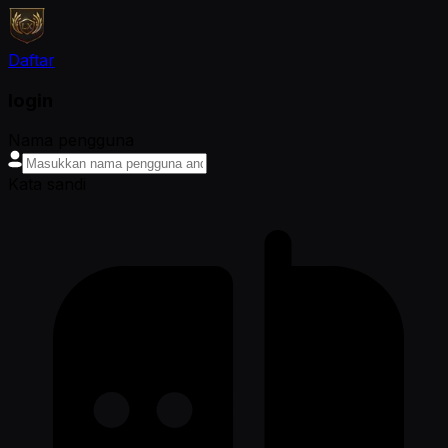
Daftar
login
Nama pengguna
Kata sandi