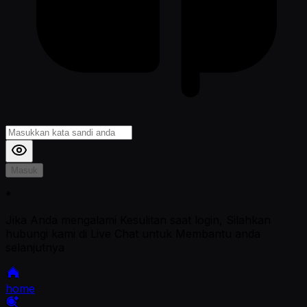
Masuk
*
Jika Anda mengalami Kesulitan saat login, Silahkan
hubungi kami di Live Chat untuk Membantu anda
selanjutnya
home