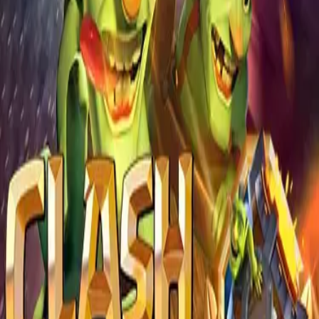
memungkinkan pemain dari berbagai kalangan untuk
ikut merasakan sensasi permainan togel dan slot yang
seru tanpa rasa khawatir. Deposit kecil yang terjangkau
ini memberi kesempatan lebih banyak orang untuk
mencoba keberuntungan mereka di dunia judi online.
Salah satu keunggulan LXTOTO adalah sistem
pembayaran yang sangat fleksibel, memungkinkan
pemain melakukan deposit dengan berbagai metode,
termasuk transfer bank lokal dan
e-wallet
yang banyak
digunakan di Indonesia. Proses transaksi deposit
dilakukan secara cepat dan aman, sehingga Anda dapat
langsung menikmati permainan tanpa menunggu lama.
Dengan deposit yang rendah, pemain bisa mencoba
berbagai jenis permainan dengan taruhan yang lebih
terjangkau, seperti togel dan slot. Bahkan dengan
deposit minimal, Anda tetap memiliki kesempatan untuk
memenangkan
hadiah besar
, karena setiap permainan di