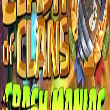
LXTOTO memiliki peluang kemenangan yang adil dan
seimbang. LXTOTO menggunakan sistem RTP (Return to
Player) yang tinggi, memberikan peluang bagi pemain
untuk meraih kemenangan lebih banyak.
LXTOTO juga terus berkomitmen untuk menjaga
keamanan dan kenyamanan pemain dengan
menyediakan
sistem enkripsi data
yang sangat kuat.
Semua transaksi, baik deposit atau penarikan, dilakukan
dengan sangat hati-hati dan aman. Anda bisa fokus pada
permainan tanpa khawatir tentang keamanan data
pribadi Anda.
Jika Anda mencari
situs judi online
dengan deposit
minimal kecil namun tetap memiliki peluang besar untuk
menang, LXTOTO adalah pilihan terbaik. Daftar
sekarang dan nikmati pengalaman bermain yang
menguntungkan dengan modal yang terjangkau!