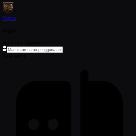
Daftar
login
Nama pengguna
Kata sandi