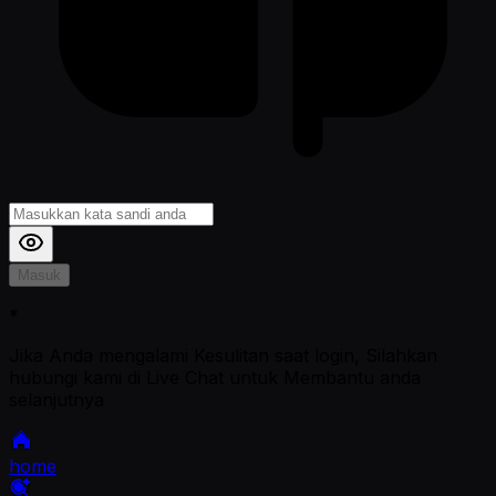
Masuk
*
Jika Anda mengalami Kesulitan saat login, Silahkan
hubungi kami di Live Chat untuk Membantu anda
selanjutnya
home