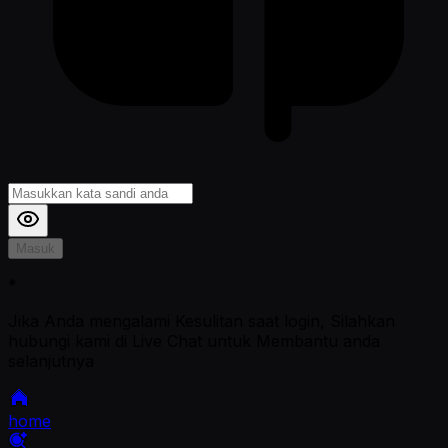
Masuk
*
Jika Anda mengalami Kesulitan saat login, Silahkan
hubungi kami di Live Chat untuk Membantu anda
selanjutnya
home