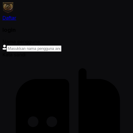
Daftar
login
Nama pengguna
Kata sandi