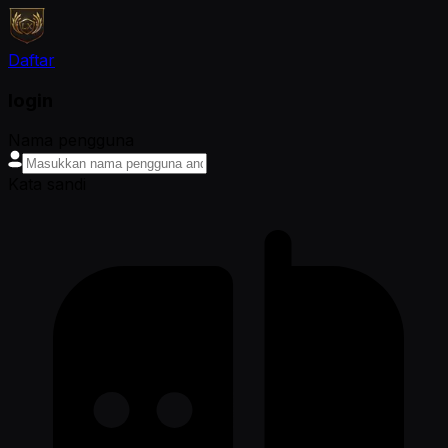
Daftar
login
Nama pengguna
Kata sandi