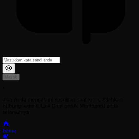
Masuk
*
Jika Anda mengalami Kesulitan saat login, Silahkan
hubungi kami di Live Chat untuk Membantu anda
selanjutnya
home